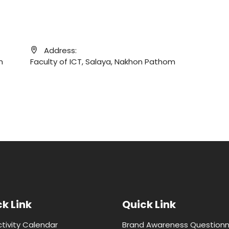
Address:
m
Faculty of ICT, Salaya, Nakhon Pathom
k Link
Quick Link
ctivity Calendar
Brand Awareness Questionn