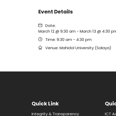
Event Details
Date:
March 12 @ 9:30 am
-
March 13 @ 4:30 p
Time:
9:30 am - 4:30 pm
Venue:
Mahidol University (Salaya)
Quick Link
Quic
Integrity & Transparency
ICT A