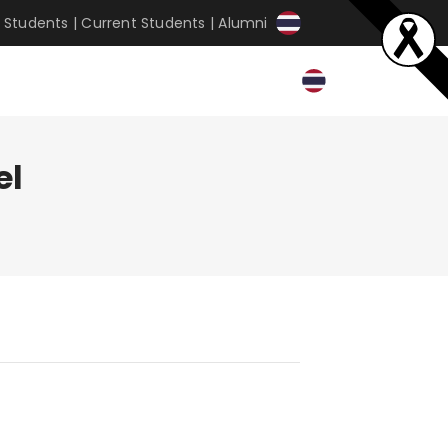
 Students
|
Current Students
|
Alumni
el