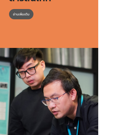
อ่านเพิ่มเติม