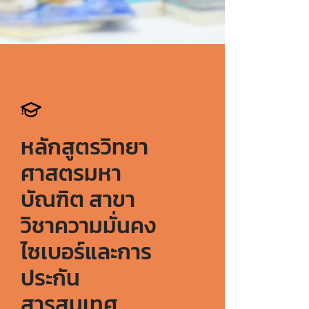
หลักสูตรวิทยา
ศาสตรมหา
บัณฑิต สาขา
วิชาความมั่นคง
ไซเบอร์และการ
ประกัน
สารสนเทศ