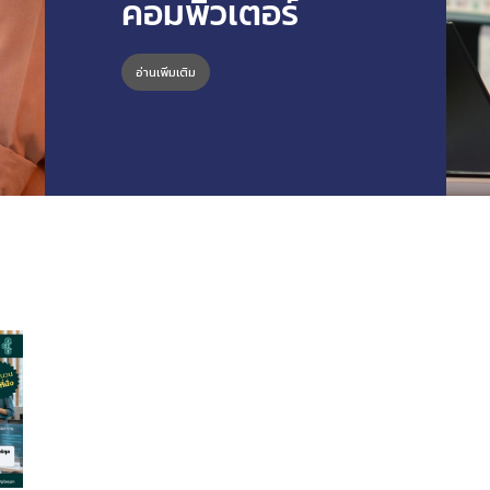
คอมพิวเตอร์
อ่านเพิ่มเติม