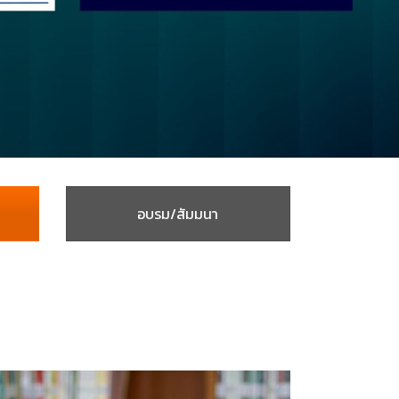
อบรม/สัมมนา