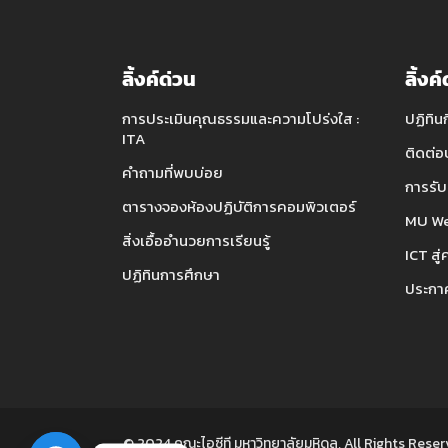
ลิ้งค์ด่วน
ลิ้งค
การประเมินคุณธรรมและความโปร่งใส :
ปฏิทิน
ITA
ติดต่อ
คำถามที่พบบ่อย
การรับ
ตารางจองห้องปฏิบัติการคอมพิวเตอร์
MU We
สิ่งเอื้ออำนวยการเรียนรู้
ICT สู่
ปฏิทินการศึกษา
ประกาศ
© 2024 คณะไอซีที มหาวิทยาลัยมหิดล, All Rights Rese