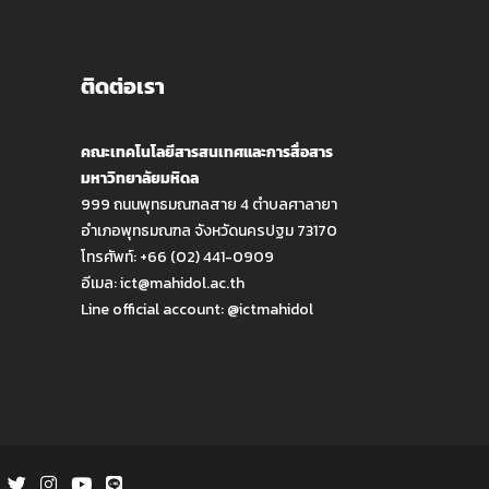
ติดต่อเรา
คณะเทคโนโลยีสารสนเทศและการสื่อสาร
มหาวิทยาลัยมหิดล
999 ถนนพุทธมณฑลสาย 4 ตำบลศาลายา
อำเภอพุทธมณฑล จังหวัดนครปฐม 73170
โทรศัพท์: +66 (02) 441-0909
อีเมล:
ict@mahidol.ac.th
Line official account:
@ictmahidol