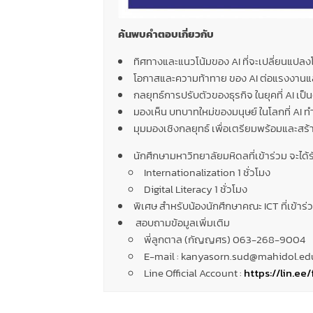
ค้นพบคำตอบเกี่ยวกับ
ทิศทางและแนวโน้มของ AI ที่จะเปลี่ยนแปลง
โอกาสและความท้าทาย ของ AI ต่อแรงงานแ
กลยุทธ์การปรับตัวของธุรกิจ ในยุคที่ AI เป็
มองเห็น บทบาทใหม่ของมนุษย์ ในโลกที่ AI 
มุมมองเชิงกลยุทธ์ เพื่อเตรียมพร้อมและสร
นักศึกษามหาวิทยาลัยมหิดลที่เข้าร่วม จะได
Internationalization 1 ชั่วโมง
Digital Literacy 1 ชั่วโมง
พิเศษ สำหรับน้องนักศึกษาคณะ ICT ที่เข้า
สอบถามข้อมูลเพิ่มเติม
พี่ลูกตาล (กัญญศร) 063-268-9004
E-mail : kanyasorn.sud@mahidol.ed
Line Official Account :
https://lin.ee