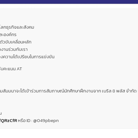
โลกธุรกิจและสังคม
ละองค์กร
นตัวขับเคลื่อนหลัก
ทำงานร่วมกับเรา
้างความได้เปรียบในการแข่งขัน
้รับคะแนน AT
ร่วมสัมมนาจะได้เข้าร่วมการสัมภาษณ์นักศึกษาฝึกงานจาก เบริล 8 พลัส จำกั
u
/fQRzCfR
หรือ ID : @049pbepn