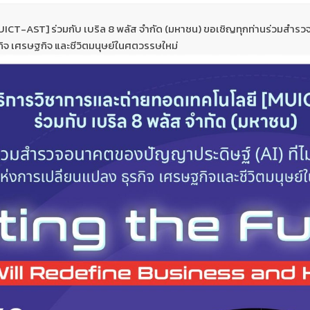
CT-AST] ร่วมกับ เบริล 8 พลัส จำกัด (มหาชน) ขอเชิญทุกท่านร่วมสำรวจอ
กิจ เศรษฐกิจ และชีวิตมนุษย์ในศตวรรษใหม่