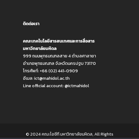
ติดต่อเรา
คณะเทคโนโลยีสารสนเทศและการสื่อสาร
มหาวิทยาลัยมหิดล
999 ถนนพุทธมณฑลสาย 4 ตำบลศาลายา
อำเภอพุทธมณฑล จังหวัดนครปฐม 73170
โทรศัพท์: +66 (02) 441-0909
อีเมล:
ict@mahidol.ac.th
Line official account:
@ictmahidol
© 2024 คณะไอซีที มหาวิทยาลัยมหิดล, All Rights