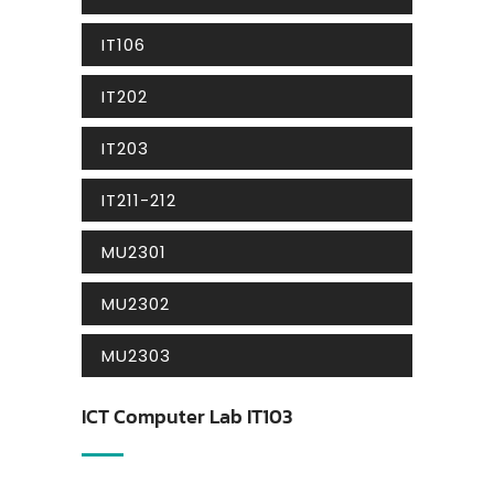
IT106
IT202
IT203
IT211-212
MU2301
MU2302
MU2303
ICT Computer Lab IT103