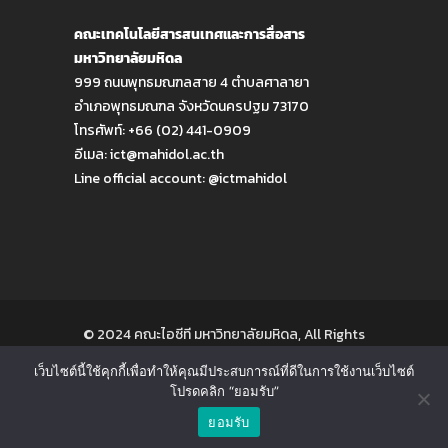
คณะเทคโนโลยีสารสนเทศและการสื่อสาร
มหาวิทยาลัยมหิดล
999 ถนนพุทธมณฑลสาย 4 ตำบลศาลายา
อำเภอพุทธมณฑล จังหวัดนครปฐม 73170
โทรศัพท์: +66 (02) 441-0909
อีเมล:
ict@mahidol.ac.th
Line official account:
@ictmahidol
© 2024 คณะไอซีที มหาวิทยาลัยมหิดล, All Rights
Reserved
เว็บไซต์นี้ใช้คุกกี้เพื่อทำให้คุณมีประสบการณ์ที่ดีในการใช้งานเว็บไซต์
โปรดคลิก “ยอมรับ”
ติดต่อเรา
ยอมรับ