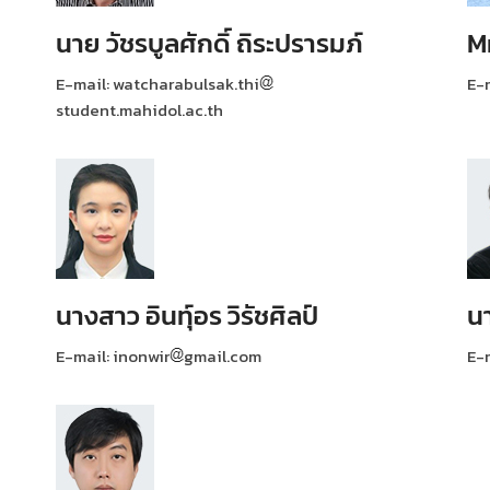
นาย วัชรบูลศักดิ์ ถิระปรารมภ์
M
E-mail: watcharabulsak.thi
E-
student.mahidol.ac.th
นางสาว อินทุ์อร วิรัชศิลป์
นา
E-mail: inonwir
gmail.com
E-