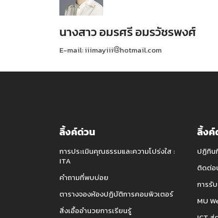
นางสาว อมรศรี อมรวัชรพงศ์
E-mail: iiimayiii
hotmail.com
ลิ้งค์ด่วน
ลิ้งค
การประเมินคุณธรรมและความโปร่งใส :
ปฏิทิน
ITA
ติดต่อ
คำถามที่พบบ่อย
การรับ
ตารางจองห้องปฏิบัติการคอมพิวเตอร์
MU We
สิ่งเอื้ออำนวยการเรียนรู้
ICT สู่