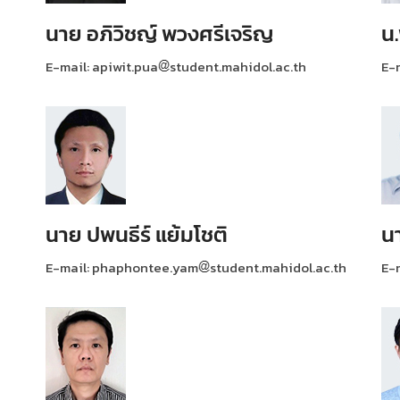
นาย อภิวิชญ์ พวงศรีเจริญ
น.
E-mail: apiwit.pua
student.mahidol.ac.th
E-m
นาย ปพนธีร์ แย้มโชติ
น
E-mail: phaphontee.yam
student.mahidol.ac.th
E-