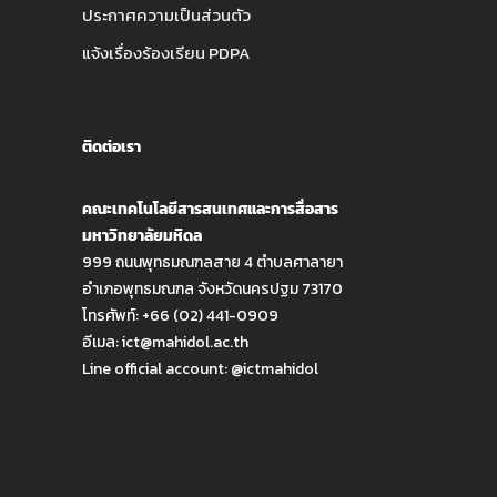
ประกาศความเป็นส่วนตัว
แจ้งเรื่องร้องเรียน PDPA
ติดต่อเรา
คณะเทคโนโลยีสารสนเทศและการสื่อสาร
มหาวิทยาลัยมหิดล
999 ถนนพุทธมณฑลสาย 4 ตำบลศาลายา
อำเภอพุทธมณฑล จังหวัดนครปฐม 73170
โทรศัพท์: +66 (02) 441-0909
อีเมล:
ict@mahidol.ac.th
Line official account:
@ictmahidol