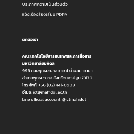
ประกาศความเป็นส่วนตัว
แจ้งเรื่องร้องเรียน PDPA
ติดต่อเรา
คณะเทคโนโลยีสารสนเทศและการสื่อสาร
มหาวิทยาลัยมหิดล
999 ถนนพุทธมณฑลสาย 4 ตำบลศาลายา
อำเภอพุทธมณฑล จังหวัดนครปฐม 73170
โทรศัพท์: +66 (02) 441-0909
อีเมล:
ict@mahidol.ac.th
Line official account:
@ictmahidol