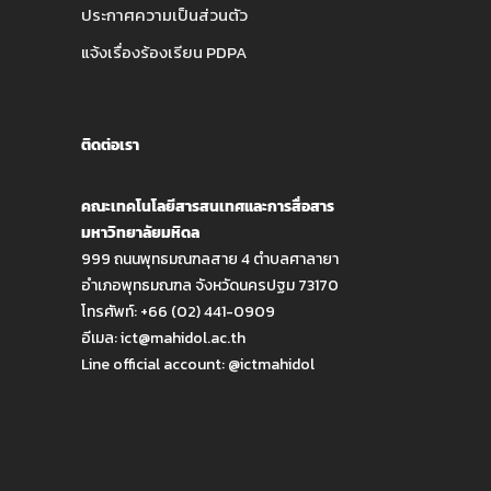
ประกาศความเป็นส่วนตัว
แจ้งเรื่องร้องเรียน PDPA
ติดต่อเรา
คณะเทคโนโลยีสารสนเทศและการสื่อสาร
มหาวิทยาลัยมหิดล
999 ถนนพุทธมณฑลสาย 4 ตำบลศาลายา
อำเภอพุทธมณฑล จังหวัดนครปฐม 73170
โทรศัพท์: +66 (02) 441-0909
อีเมล:
ict@mahidol.ac.th
Line official account:
@ictmahidol