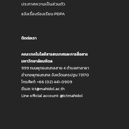
ประกาศความเป็นส่วนตัว
แจ้งเรื่องร้องเรียน PDPA
ติดต่อเรา
คณะเทคโนโลยีสารสนเทศและการสื่อสาร
มหาวิทยาลัยมหิดล
999 ถนนพุทธมณฑลสาย 4 ตำบลศาลายา
อำเภอพุทธมณฑล จังหวัดนครปฐม 73170
โทรศัพท์: +66 (02) 441-0909
อีเมล:
ict@mahidol.ac.th
Line official account:
@ictmahidol