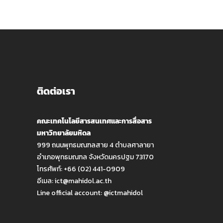
ติดต่อเรา
คณะเทคโนโลยีสารสนเทศและการสื่อสาร
มหาวิทยาลัยมหิดล
999 ถนนพุทธมณฑลสาย 4 ตำบลศาลายา
อำเภอพุทธมณฑล จังหวัดนครปฐม 73170
โทรศัพท์: +66 (02) 441-0909
อีเมล:
ict@mahidol.ac.th
Line official account:
@ictmahidol