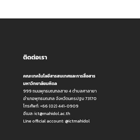
ติดต่อเรา
คณะเทคโนโลยีสารสนเทศและการสื่อสาร
มหาวิทยาลัยมหิดล
999 ถนนพุทธมณฑลสาย 4 ตำบลศาลายา
อำเภอพุทธมณฑล จังหวัดนครปฐม 73170
โทรศัพท์: +66 (02) 441-0909
อีเมล:
ict@mahidol.ac.th
Line official account:
@ictmahidol