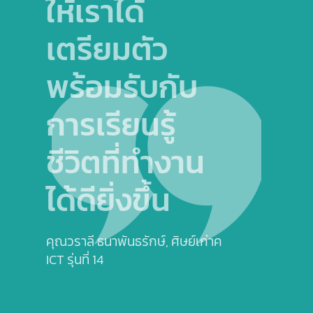
ให้เราได้
มากม
เตรียมตัว
สิ่งเ
พร้อมรับกับ
ช่วย
การเรียนรู้
ทั้งท
ชีวิตที่ทำงาน
เฉพ
ได้ดียิ่งขึ้น
ด้าน
ถึงท
คุณวราลี ธนาพันธรักษ์,
ศิษย์เก่าคณะ
ICT รุ่นที่ 14
การใ
ของ