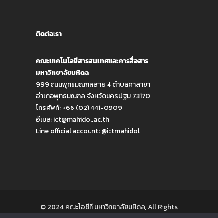
ติดต่อเรา
คณะเทคโนโลยีสารสนเทศและการสื่อสาร
มหาวิทยาลัยมหิดล
999 ถนนพุทธมณฑลสาย 4 ตำบลศาลายา
อำเภอพุทธมณฑล จังหวัดนครปฐม 73170
โทรศัพท์: +66 (02) 441-0909
อีเมล:
ict@mahidol.ac.th
Line official account:
@ictmahidol
© 2024 คณะไอซีที มหาวิทยาลัยมหิดล, All Rights