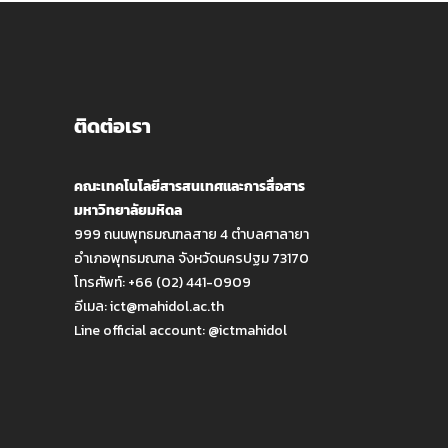
ติดต่อเรา
คณะเทคโนโลยีสารสนเทศและการสื่อสาร
มหาวิทยาลัยมหิดล
999 ถนนพุทธมณฑลสาย 4 ตำบลศาลายา
อำเภอพุทธมณฑล จังหวัดนครปฐม 73170
โทรศัพท์: +66 (02) 441-0909
อีเมล:
ict@mahidol.ac.th
Line official account:
@ictmahidol