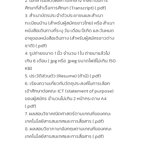
เอกสารแสดงผลการศึกษาจากสถาบันการ
ศึกษาที่สำเร็จการศึกษา (Transcript) (.pdf)
สำเนาบัตรประจำตัวประชาชนและสำเนา
ทะเบียนบ้าน (สำหรับผู้สมัครชาวไทย) หรือ สำเนา
หนังสือเดินทางที่ระบุ วัน เดือน ปีเกิด และวันหมด
อายุของหนังสือเดินทาง (สำหรับผู้สมัครชาวต่าง
ชาติ) (.pdf)
รูปถ่ายขนาด 1 นิ้ว จำนวน 1 ใบ ถ่ายมาแล้วไม่
เกิน 6 เดือน (.jpg หรือ .jpeg ขนาดไฟล์ไม่เกิน 150
KB)
ประวัติส่วนตัว (Resume) (ถ้ามี) (.pdf)
เรียงความเกี่ยวกับวัตถุประสงค์ในการเลือก
เข้าศึกษาต่อคณะ ICT (statement of purpose)
ของผู้สมัคร จำนวนไม่เกิน 2 หน้ากระดาษ A4
(.pdf)
ผลสอบวิชาคณิตศาสตร์ตามเกณฑ์ของคณะ
เทคโนโลยีสารสนเทศและการสื่อสาร (.pdf)
ผลสอบวิชาภาษาอังกฤษตามเกณฑ์ของคณะ
เทคโนโลยีสารสนเทศและการสื่อสาร (.pdf)