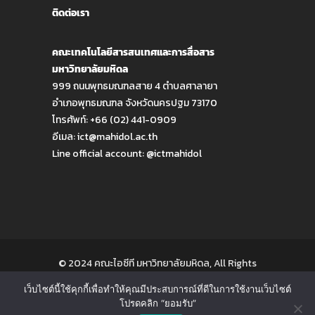
ติดต่อเรา
คณะเทคโนโลยีสารสนเทศและการสื่อสาร
มหาวิทยาลัยมหิดล
999 ถนนพุทธมณฑลสาย 4 ตำบลศาลายา
อำเภอพุทธมณฑล จังหวัดนครปฐม 73170
โทรศัพท์: +66 (02) 441-0909
อีเมล:
ict@mahidol.ac.th
Line official account:
@ictmahidol
© 2024 คณะไอซีที มหาวิทยาลัยมหิดล, All Rights
Reserved
เว็บไซต์นี้ใช้คุกกี้เพื่อทำให้คุณมีประสบการณ์ที่ดีในการใช้งานเว็บไซต์
โปรดคลิก “ยอมรับ”
ติดต่อเรา