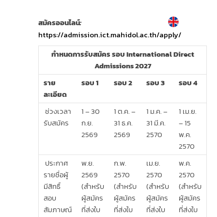
สมัครออนไลน์
:
https://admission.ict.mahidol.ac.th/apply/
กำหนดการรับสมัคร รอบ
International Direct
Admissions 2027
ราย
รอบ
1
รอบ
2
รอบ
3
รอบ
4
ละเอียด
ช่วงเวลา
1 – 30
1 ต.ค. –
1 ม.ค. –
1 เม.ย.
รับสมัคร
ก.ย.
31 ธ.ค.
31 มี.ค.
– 15
2569
2569
2570
พ.ค.
2570
ประกาศ
พ.ย.
ก.พ.
เม.ย.
พ.ค.
รายชื่อผู้
2569
2570
2570
2570
มีสิทธิ์
(สำหรับ
(สำหรับ
(สำหรับ
(สำหรับ
สอบ
ผู้สมัคร
ผู้สมัคร
ผู้สมัคร
ผู้สมัคร
สัมภาษณ์
ที่ส่งใบ
ที่ส่งใบ
ที่ส่งใบ
ที่ส่งใบ