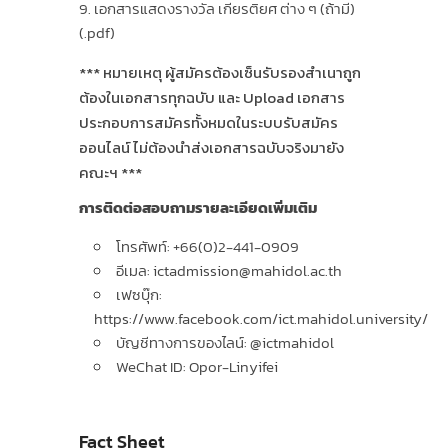
เอกสารแสดงรางวัล เกียรติยศ ต่าง ๆ (ถ้ามี)
(.pdf)
*** หมายเหตุ ผู้สมัครต้องเซ็นรับรองสำเนาถูก
ต้องในเอกสารทุกฉบับ และ Upload เอกสาร
ประกอบการสมัครทั้งหมดในระบบรับสมัคร
ออนไลน์ ไม่ต้องนำส่งเอกสารฉบับจริงมายัง
คณะฯ ***
การติดต่อสอบถามรายละเอียดเพิ่มเติม
โทรศัพท์: +66(0)2-441-0909
อีเมล: ictadmission@mahidol.ac.th
เฟซบุ๊ก:
https://www.facebook.com/ict.mahidol.university/
บัญชีทางการของไลน์: @ictmahidol
WeChat ID: Opor-Linyifei
Fact Sheet