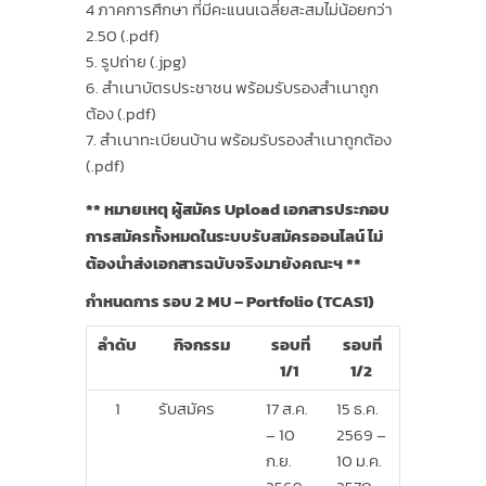
4 ภาคการศึกษา ที่มีคะแนนเฉลี่ยสะสมไม่น้อยกว่า
2.50 (.pdf)
รูปถ่าย (.jpg)
สำเนาบัตรประชาชน พร้อมรับรองสำเนาถูก
ต้อง (.pdf)
สำเนาทะเบียนบ้าน พร้อมรับรองสำเนาถูกต้อง
(.pdf)
** หมายเหตุ ผู้สมัคร Upload เอกสารประกอบ
การสมัครทั้งหมดในระบบรับสมัครออนไลน์ ไม่
ต้องนำส่งเอกสารฉบับจริงมายังคณะฯ **
กำหนดการ รอบ 2 MU – Portfolio (TCAS1)
ลำดับ
กิจกรรม
รอบที่
รอบที่
1/1
1/2
1
รับสมัคร
17 ส.ค.
15 ธ.ค.
– 10
2569 –
ก.ย.
10 ม.ค.