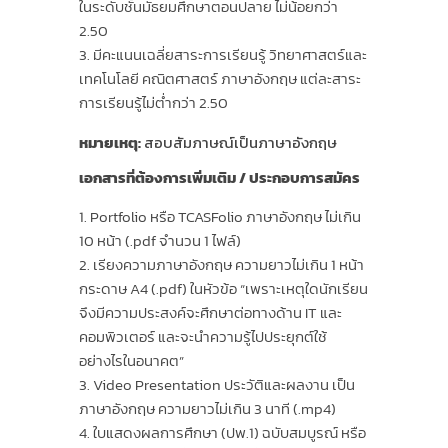
ในระดับชั้นมัธยมศึกษาตอนปลาย ไม่น้อยกว่า
2.50
มีคะแนนเฉลี่ยสาระการเรียนรู้ วิทยาศาสตร์และ
เทคโนโลยี คณิตศาสตร์ ภาษาอังกฤษ แต่ละสาระ
การเรียนรู้ไม่ต่ำกว่า 2.50
หมายเหตุ
:
สอบสัมภาษณ์เป็นภาษาอังกฤษ
เอกสารที่ต้องการเพิ่มเติม / ประกอบการสมัคร
Portfolio หรือ TCASFolio ภาษาอังกฤษ ไม่เกิน
10 หน้า (.pdf จำนวน 1 ไฟล์)
เรียงความภาษาอังกฤษ ความยาวไม่เกิน 1 หน้า
กระดาษ A4 (.pdf) ในหัวข้อ “เพราะเหตุใดนักเรียน
จึงมีความประสงค์จะศึกษาต่อทางด้าน IT และ
คอมพิวเตอร์ และจะนำความรู้ไปประยุกต์ใช้
อย่างไรในอนาคต”
Video Presentation ประวัติและผลงาน เป็น
ภาษาอังกฤษ ความยาวไม่เกิน 3 นาที (.mp4)
ใบแสดงผลการศึกษา (ปพ.1) ฉบับสมบูรณ์ หรือ