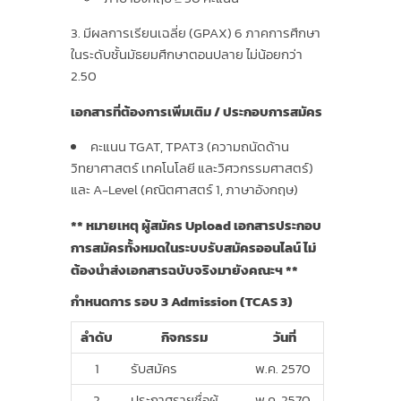
มีผลการเรียนเฉลี่ย (GPAX) 6 ภาคการศึกษา
ในระดับชั้นมัธยมศึกษาตอนปลาย ไม่น้อยกว่า
2.50
เอกสารที่ต้องการเพิ่มเติม / ประกอบการสมัคร
คะแนน TGAT, TPAT3 (ความถนัดด้าน
วิทยาศาสตร์ เทคโนโลยี และวิศวกรรมศาสตร์)
และ A-Level (คณิตศาสตร์ 1, ภาษาอังกฤษ)
** หมายเหตุ ผู้สมัคร Upload เอกสารประกอบ
การสมัครทั้งหมดในระบบรับสมัครออนไลน์ ไม่
ต้องนำส่งเอกสารฉบับจริงมายังคณะฯ **
กำหนดการ รอบ 3 Admission (TCAS 3)
ลำดับ
กิจกรรม
วันที่
1
รับสมัคร
พ.ค. 2570
2
ประกาศรายชื่อผู้
พ.ค. 2570