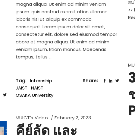
สนใ
magna aliqua. Ut enim ad minim veniam
>> 
ipsum. quis nostrud exercit ation ullamco
Re
laboris nisi ut aliquip ex commodo.
consequat. Lorem ipsum dolor sit amet,
consectetur elit, dolore sed eiusmod tempor
abore et magna aliqua. Ut enim ad minim
veniam ipsum. Etiam rhoncus. Maecenas
tempus, tellus
MU
3
Tag:
Internship
Share:
ช
JAIST
NAIST
OSAKA University
MUICT’s Video
February 2, 2023
คีย์ลัด และ