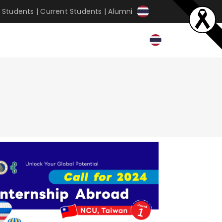
 Students
|
Current Students
|
Alumni