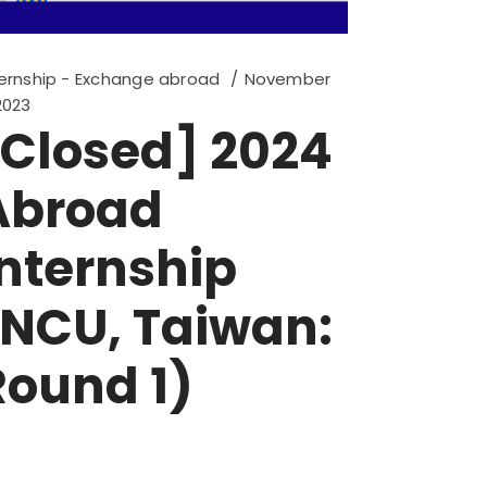
ternship - Exchange abroad
November
2023
[Closed] 2024
Abroad
Internship
(NCU, Taiwan:
Round 1)