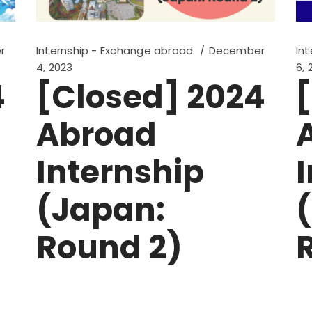
r
Internship - Exchange abroad
December
In
4, 2023
6, 
4
[Closed] 2024
Abroad
Internship
(Japan:
Round 2)