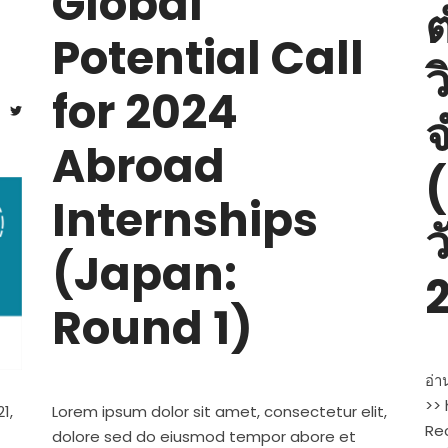
Global
ต
Potential Call
ว
for 2024
จ
Abroad
(
Internships
ว
(Japan:
Round 1)
อ่า
>> 
1,
Lorem ipsum dolor sit amet, consectetur elit,
Re
dolore sed do eiusmod tempor abore et