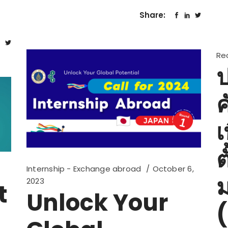
Share:
Re
ป
ค
เ
ต
Internship - Exchange abroad
October 6,
ม
2023
t
Unlock Your