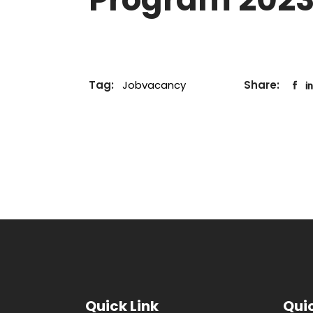
Tag:
Jobvacancy
Share:
Quick Link
Quic