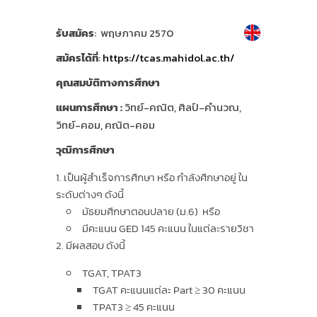
รับสมัคร
: พฤษภาคม 2570
สมัครได้ที่
:
https://tcas.mahidol.ac.th/
คุณสมบัติทางการศึกษา
แผนการศึกษา
:
วิทย์-คณิต, ศิลป์-คำนวณ,
วิทย์-คอม, คณิต-คอม
วุฒิการศึกษา
เป็นผู้สำเร็จการศึกษา หรือ กำลังศึกษาอยู่ ใน
ระดับต่างๆ ดังนี้
มัธยมศึกษาตอนปลาย (ม.6) หรือ
มีคะแนน GED 145 คะแนน ในแต่ละรายวิชา
มีผลสอบ ดังนี้
TGAT, TPAT3
TGAT คะแนนแต่ละ Part ≥ 30 คะแนน
TPAT3 ≥ 45 คะแนน