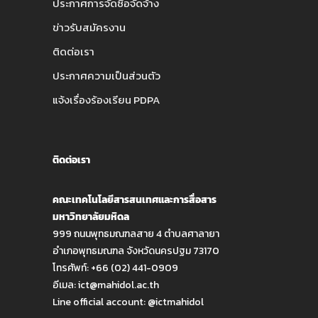
ประกาศการจัดซื้อจัดจ้าง
ข่าวรับสมัครงาน
ติดต่อเรา
ประกาศความเป็นส่วนตัว
แจ้งเรื่องร้องเรียน PDPA
ติดต่อเรา
คณะเทคโนโลยีสารสนเทศและการสื่อสาร
มหาวิทยาลัยมหิดล
999 ถนนพุทธมณฑลสาย 4 ตำบลศาลายา
อำเภอพุทธมณฑล จังหวัดนครปฐม 73170
โทรศัพท์: +66 (02) 441-0909
อีเมล:
ict@mahidol.ac.th
Line official account:
@ictmahidol