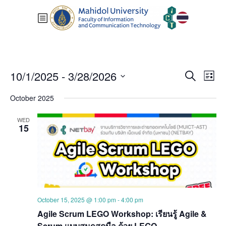
Events
Eve
10/1/2025
 - 
3/28/2026
Search
List
Vie
Search
Select
Nav
October 2025
and
date.
Views
WED
Navigat
15
October 15, 2025 @ 1:00 pm
-
4:00 pm
Agile Scrum LEGO Workshop: เรียนรู้ Agile &
Scrum แบบสนุกสุดมือ ด้วย LEGO