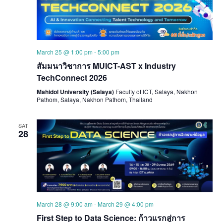
March 25 @ 1:00 pm
-
5:00 pm
สัมมนาวิชาการ MUICT-AST x Industry
TechConnect 2026
Mahidol University (Salaya)
Faculty of ICT, Salaya, Nakhon
Pathom, Salaya, Nakhon Pathom, Thailand
SAT
28
March 28 @ 9:00 am
-
March 29 @ 4:00 pm
First Step to Data Science: ก้าวแรกสู่การ