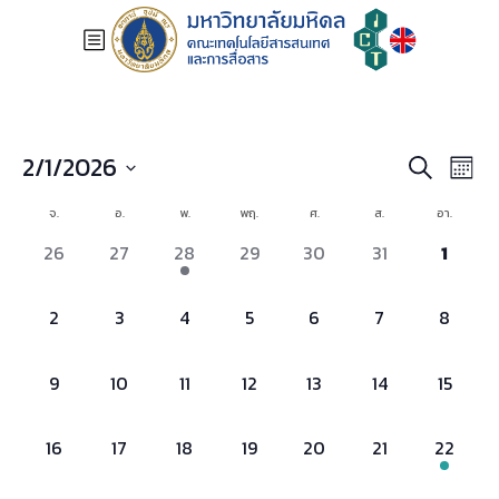
Events
Even
2/1/2026
Search
Month
View
Search
Select
Navi
and
Calendar
จ.
อ.
พ.
พฤ.
ศ.
ส.
อา.
date.
Views
of
0
0
1
0
0
0
0
26
27
28
29
30
31
1
Navigatio
Events
events,
events,
event,
events,
events,
events,
events
0
0
0
0
0
0
0
2
3
4
5
6
7
8
events,
events,
events,
events,
events,
events,
events,
0
0
0
0
0
0
0
9
10
11
12
13
14
15
events,
events,
events,
events,
events,
events,
events,
0
0
0
0
0
0
1
16
17
18
19
20
21
22
events,
events,
events,
events,
events,
events,
event,