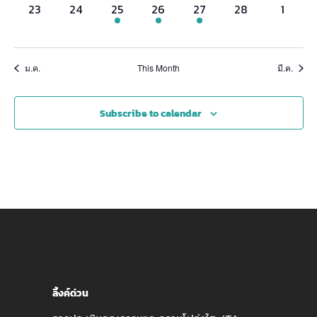
0
0
1
1
1
0
0
23
24
25
26
27
28
1
events,
events,
event,
event,
event,
events,
events,
ม.ค.
This Month
มี.ค.
Subscribe to calendar
ลิ้งค์ด่วน